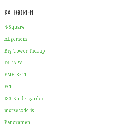
KATEGORIEN
4-Square
Allgemein
Big-Tower-Pickup
DL7APV
EME-8×11
FCP
ISS-Kindergarden
morsecode-is
Panoramen