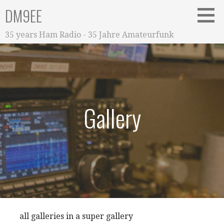
Zum
DM9EE
Inhalt
springen
35 years Ham Radio - 35 Jahre Amateurfunk
Gallery
all galleries in a super gallery