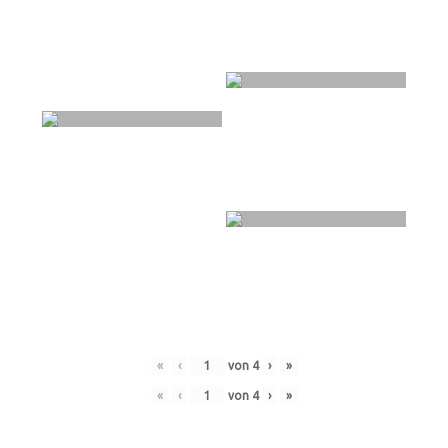
«
‹
von
4
›
»
«
‹
von
4
›
»