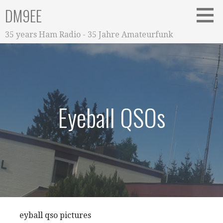
Zum
DM9EE
Inhalt
springen
35 years Ham Radio - 35 Jahre Amateurfunk
Eyeball QSOs
eyball qso pictures