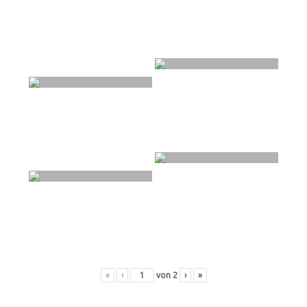
«
‹
von
2
›
»