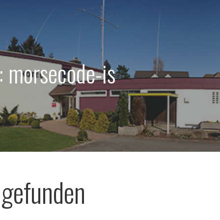
: morsecode-is
 gefunden