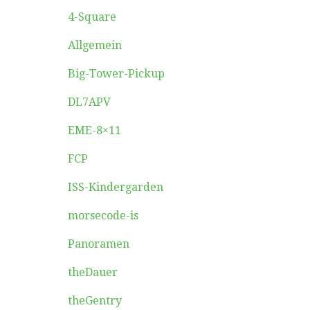
4-Square
Allgemein
Big-Tower-Pickup
DL7APV
EME-8×11
FCP
ISS-Kindergarden
morsecode-is
Panoramen
theDauer
theGentry