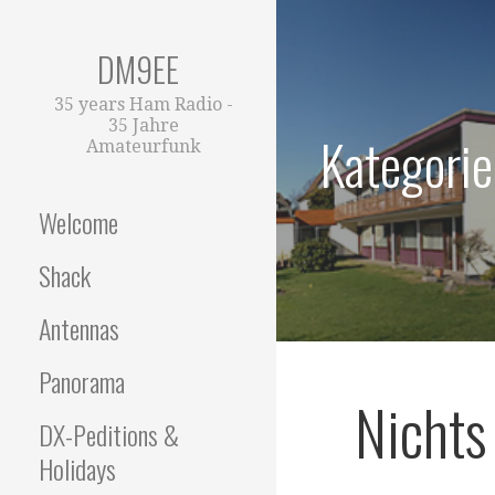
Zum
Inhalt
DM9EE
springen
35 years Ham Radio -
35 Jahre
Kategorie
Amateurfunk
Welcome
Shack
Antennas
Panorama
Nichts
DX-Peditions &
Holidays