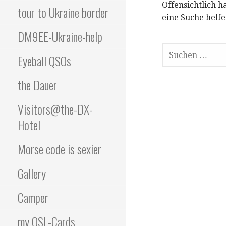
Offensichtlich h
tour to Ukraine border
eine Suche helfe
DM9EE-Ukraine-help
SUCHEN
NACH:
Eyeball QSOs
the Dauer
Visitors@the-DX-
Hotel
Morse code is sexier
Gallery
Camper
my QSL-Cards