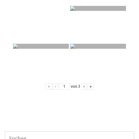
«
‹
von
3
›
»
SUCHEN