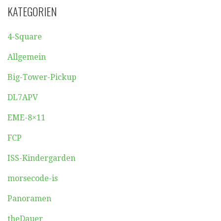
KATEGORIEN
4-Square
Allgemein
Big-Tower-Pickup
DL7APV
EME-8×11
FCP
ISS-Kindergarden
morsecode-is
Panoramen
theDauer