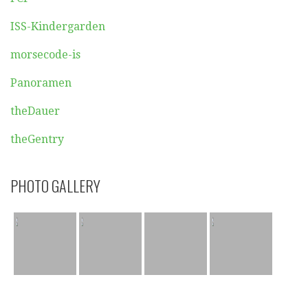
ISS-Kindergarden
morsecode-is
Panoramen
theDauer
theGentry
PHOTO GALLERY