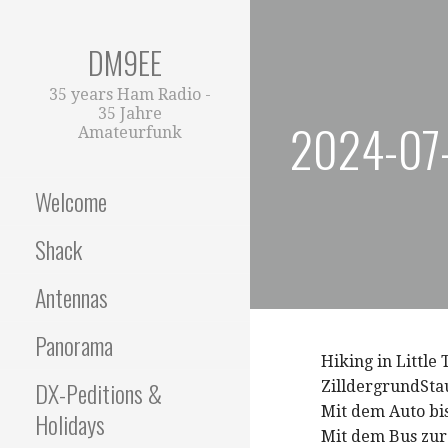
Zum
Inhalt
DM9EE
springen
35 years Ham Radio -
35 Jahre
2024-07-
Amateurfunk
Welcome
Shack
Antennas
Panorama
Hiking in Little 
DX-Peditions &
ZilldergrundSta
Mit dem Auto bi
Holidays
Mit dem Bus zur