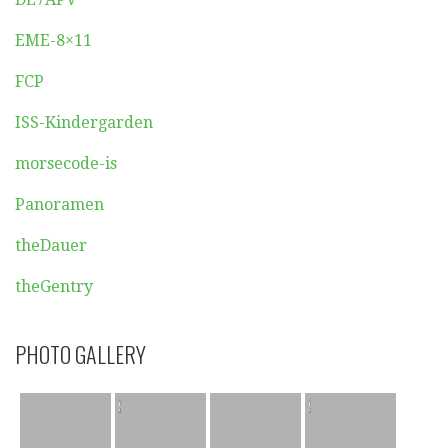
EME-8×11
FCP
ISS-Kindergarden
morsecode-is
Panoramen
theDauer
theGentry
PHOTO GALLERY