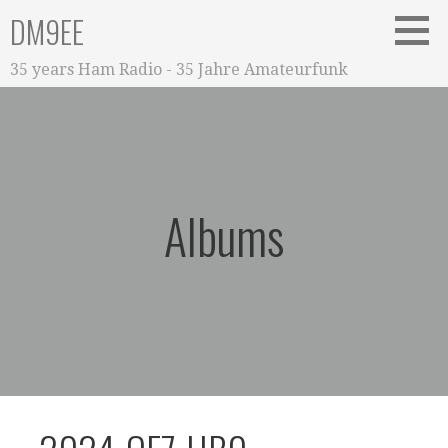
Zum
DM9EE
Inhalt
springen
35 years Ham Radio - 35 Jahre Amateurfunk
Albums