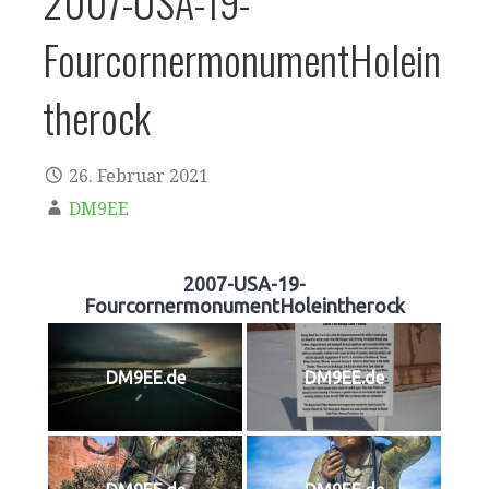
2007-USA-19-
FourcornermonumentHolein
therock
26. Februar 2021
DM9EE
2007-USA-19-
FourcornermonumentHoleintherock
DM9EE.de
DM9EE.de