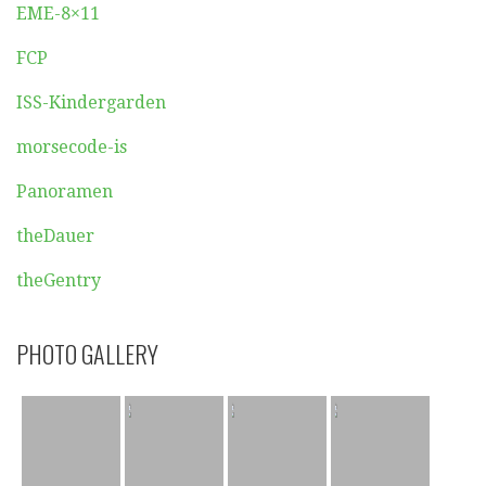
EME-8×11
FCP
ISS-Kindergarden
morsecode-is
Panoramen
theDauer
theGentry
PHOTO GALLERY