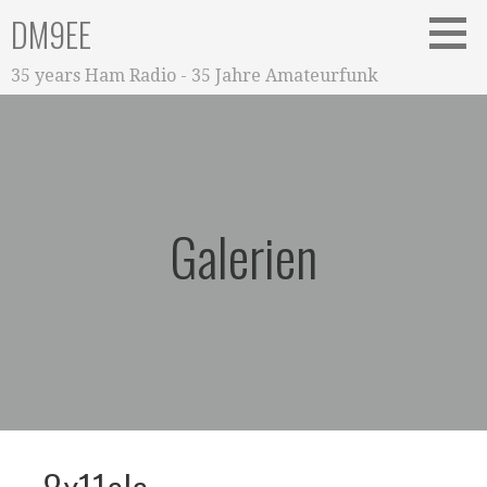
Zum
DM9EE
Inhalt
springen
35 years Ham Radio - 35 Jahre Amateurfunk
Galerien