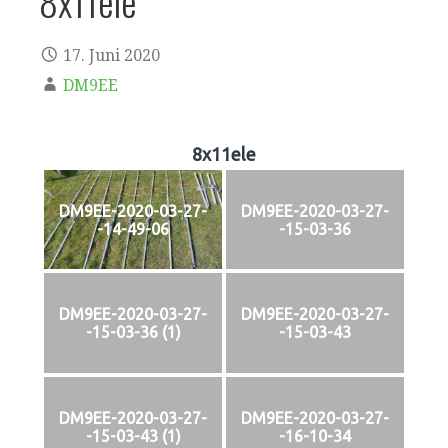
8x11ele
17. Juni 2020
DM9EE
8x11ele
DM9EE-2020-03-27-
DM9EE-2020-03-27-
-14-49-06
-15-03-36
DM9EE-2020-03-27-
DM9EE-2020-03-27-
-15-03-36 (1)
-15-03-43
DM9EE-2020-03-27-
DM9EE-2020-03-27-
-15-03-43 (1)
-16-10-34