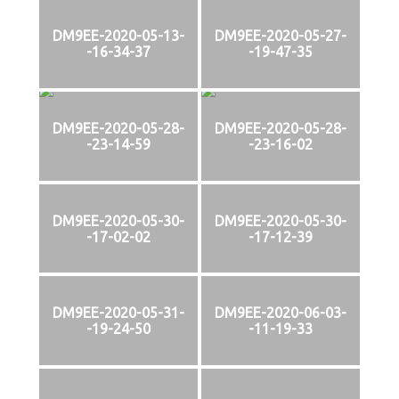
DM9EE-2020-05-13-
DM9EE-2020-05-27-
-16-34-37
-19-47-35
DM9EE-2020-05-28-
DM9EE-2020-05-28-
-23-14-59
-23-16-02
DM9EE-2020-05-30-
DM9EE-2020-05-30-
-17-02-02
-17-12-39
DM9EE-2020-05-31-
DM9EE-2020-06-03-
-19-24-50
-11-19-33