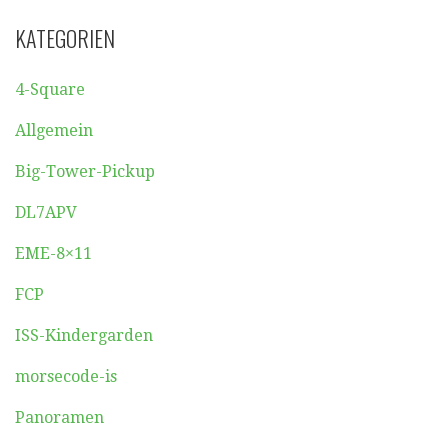
KATEGORIEN
4-Square
Allgemein
Big-Tower-Pickup
DL7APV
EME-8×11
FCP
ISS-Kindergarden
morsecode-is
Panoramen