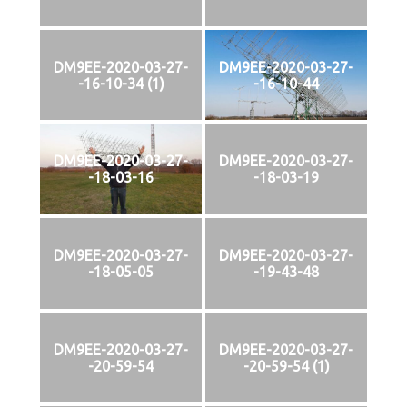
DM9EE-2020-03-27-
DM9EE-2020-03-27-
-16-10-34 (1)
-16-10-44
DM9EE-2020-03-27-
DM9EE-2020-03-27-
-18-03-16
-18-03-19
DM9EE-2020-03-27-
DM9EE-2020-03-27-
-18-05-05
-19-43-48
DM9EE-2020-03-27-
DM9EE-2020-03-27-
-20-59-54
-20-59-54 (1)