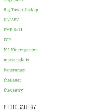
Big-Tower-Pickup
DL7APV
EME-8×11
FCP
ISS-Kindergarden
morsecode-is
Panoramen
theDauer
theGentry
PHOTO GALLERY