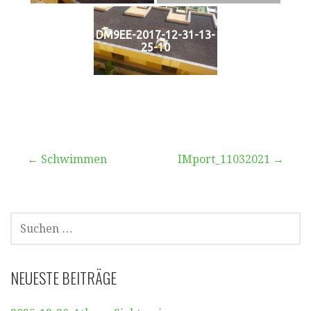
DM9EE-2017-12-31-13-
25-10
Beitragsnavigation
← Schwimmen
IMport_11032021 →
SUCHEN
NACH:
NEUESTE BEITRÄGE