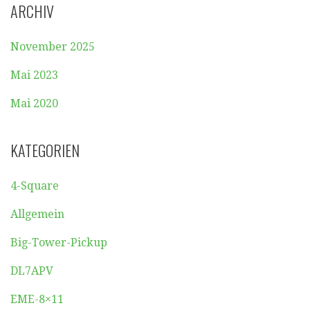
ARCHIV
November 2025
Mai 2023
Mai 2020
KATEGORIEN
4-Square
Allgemein
Big-Tower-Pickup
DL7APV
EME-8×11