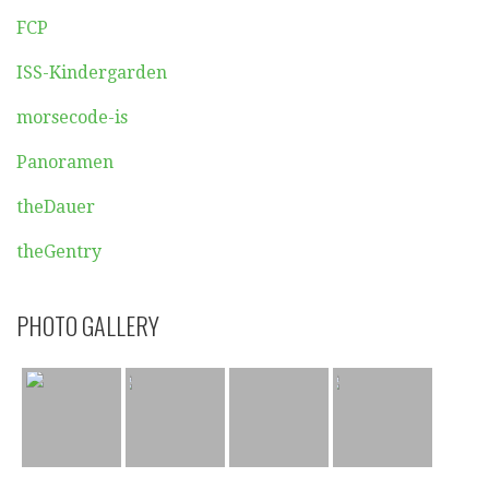
FCP
ISS-Kindergarden
morsecode-is
Panoramen
theDauer
theGentry
PHOTO GALLERY