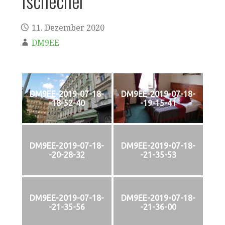
Tschechei
11. Dezember 2020
DM9EE
DM9EE-2019-07-18-
DM9EE-2019-07-18-
-18-52-40
-19-15-41
DM9EE-2019-07-18-
DM9EE-2019-07-18-
-20-28-32
-21-35-53
DM9EE-2019-07-18-
DM9EE-2019-07-18-
-21-35-56
-21-36-00