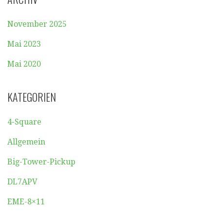
November 2025
Mai 2023
Mai 2020
KATEGORIEN
4-Square
Allgemein
Big-Tower-Pickup
DL7APV
EME-8×11