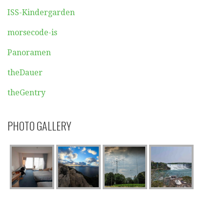
ISS-Kindergarden
morsecode-is
Panoramen
theDauer
theGentry
PHOTO GALLERY