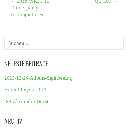
Beitragsnavigation
← 2018-WRTC-11-
QO-100 →
Dinnerparty-
Grouppictures
SUCHEN
NACH:
NEUESTE BEITRÄGE
2025-12-26-Athens-Sightseeing
Hamoftheyear2023
ISS-Alexander Gerst
ARCHIV