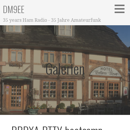
Zum
DM9EE
Inhalt
springen
35 years Ham Radio - 35 Jahre Amateurfunk
Galerien