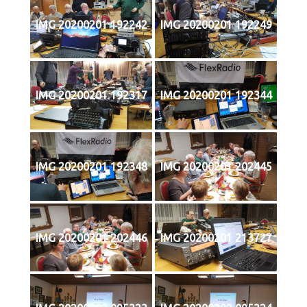
IMG 20200201 192242
IMG 20200201 192249
IMG 20200201 192317
IMG 20200201 192344
IMG 20200201 192348
IMG 20200201 202445
IMG 20200201 202446
IMG 20200201 213727