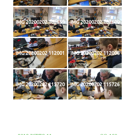
IMG 20200202 102559
IMG 20200202 102600
IMG 20200202 112001
IMG 20200202 112008
IMG 20200202 115720
IMG 20200202 115726