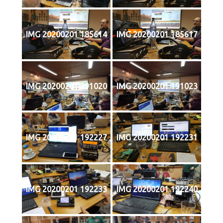
IMG 20200201 185614
IMG 20200201 185617
IMG 20200201 191020
IMG 20200201 191023
IMG 20200201 192227
IMG 20200201 192231
IMG 20200201 192233
IMG 20200201 192240