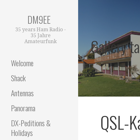
Zum
Inhalt
DM9EE
springen
35 years Ham Radio -
35 Jahre
Gallery t
Amateurfunk
Welcome
Shack
Antennas
Panorama
QSL-K
DX-Peditions &
Holidays