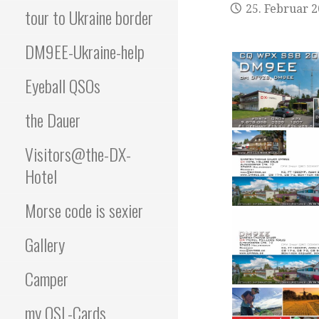
25. Februar 
tour to Ukraine border
DM9EE-Ukraine-help
Eyeball QSOs
the Dauer
Visitors@the-DX-
Hotel
Morse code is sexier
Gallery
Camper
my QSL-Cards