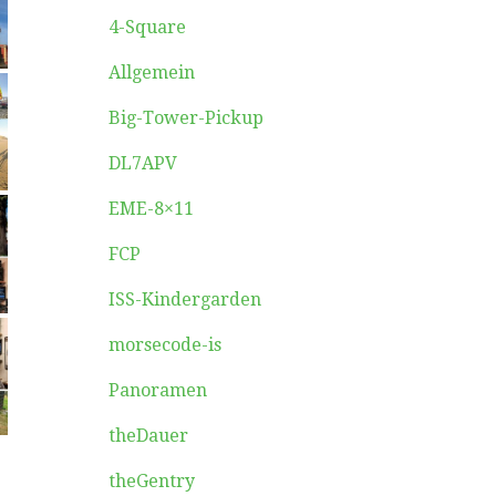
4-Square
Allgemein
Big-Tower-Pickup
DL7APV
EME-8×11
FCP
ISS-Kindergarden
morsecode-is
Panoramen
theDauer
theGentry