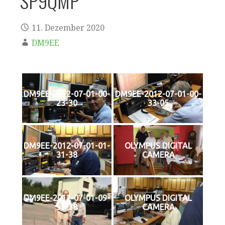
SP9QMP
11. Dezember 2020
DM9EE
DM9EE-2012-07-01-00-
DM9EE-2012-07-01-00-
23-30
33-05
DM9EE-2012-07-01-01-
OLYMPUS DIGITAL
31-38
CAMERA
DM9EE-2012-07-01-09-
OLYMPUS DIGITAL
51-38
CAMERA