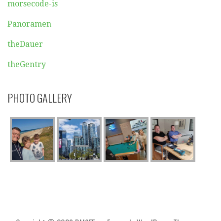
morsecode-is
Panoramen
theDauer
theGentry
PHOTO GALLERY