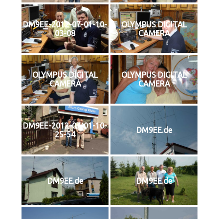
DM9EE-2012-07-01-10-
OLYMPUS DIGITAL
03-08
CAMERA
OLYMPUS DIGITAL
OLYMPUS DIGITAL
CAMERA
CAMERA
DM9EE-2012-07-01-10-
DM9EE.de
25-54
DM9EE.de
DM9EE.de