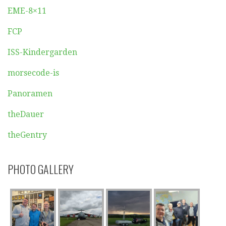
EME-8×11
FCP
ISS-Kindergarden
morsecode-is
Panoramen
theDauer
theGentry
PHOTO GALLERY