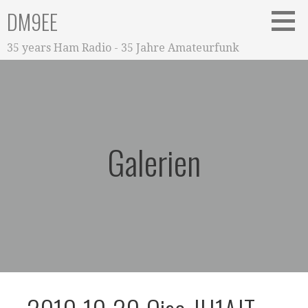
Zum
DM9EE
Inhalt
springen
35 years Ham Radio - 35 Jahre Amateurfunk
Galerien