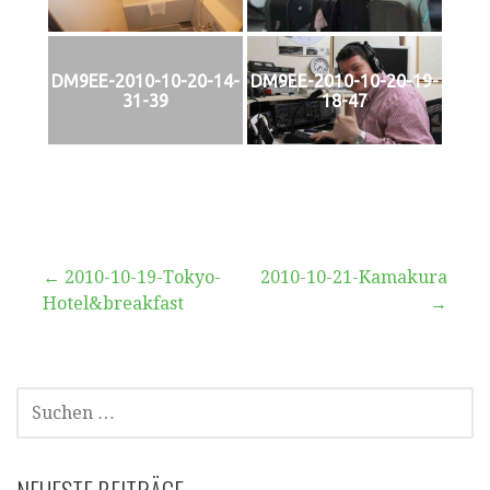
DM9EE-2010-10-20-14-
DM9EE-2010-10-20-19-
31-39
18-47
Beitragsnavigation
← 2010-10-19-Tokyo-
2010-10-21-Kamakura
Hotel&breakfast
→
SUCHEN
NACH: