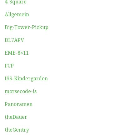
4-Square
Allgemein
Big-Tower-Pickup
DL7APV
EME-8×11
FCP
ISS-Kindergarden
morsecode-is
Panoramen
theDauer
theGentry