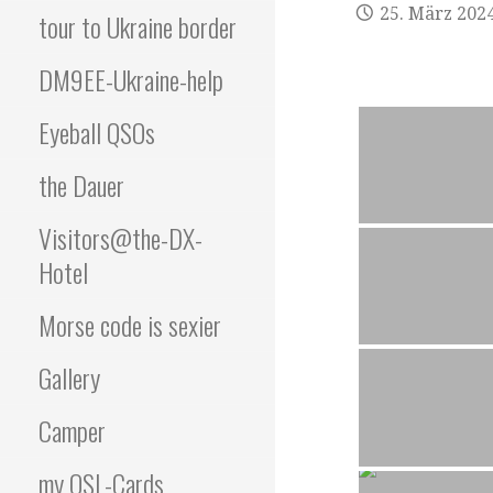
25. März 202
tour to Ukraine border
DM9EE-Ukraine-help
Eyeball QSOs
the Dauer
Visitors@the-DX-
Hotel
Morse code is sexier
Gallery
Camper
my QSL-Cards