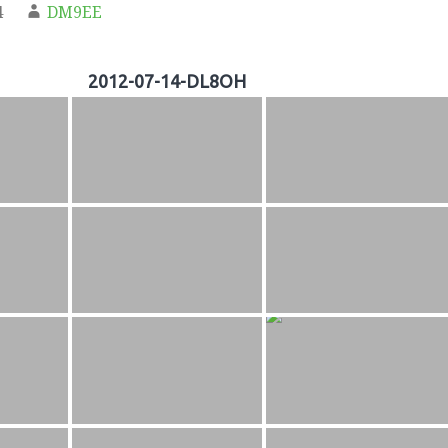
4
DM9EE
2012-07-14-DL8OH