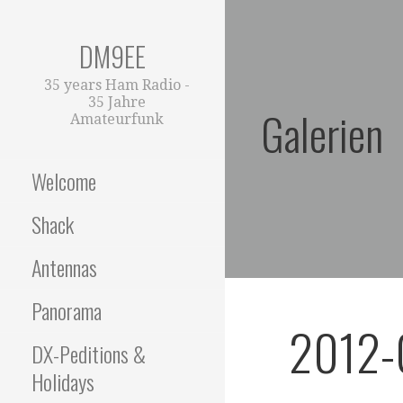
Zum
Inhalt
DM9EE
springen
35 years Ham Radio -
35 Jahre
Galerien
Amateurfunk
Welcome
Shack
Antennas
Panorama
2012-
DX-Peditions &
Holidays