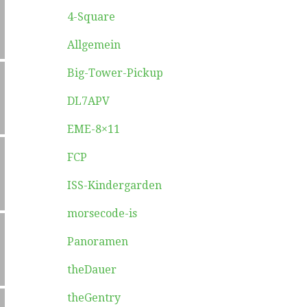
4-Square
Allgemein
Big-Tower-Pickup
DL7APV
EME-8×11
FCP
ISS-Kindergarden
morsecode-is
Panoramen
theDauer
theGentry