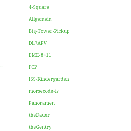
4-Square
Allgemein
Big-Tower-Pickup
DL7APV
EME-8×11
 →
FCP
ISS-Kindergarden
morsecode-is
Panoramen
theDauer
theGentry