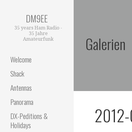
Zum
Inhalt
DM9EE
springen
35 years Ham Radio -
35 Jahre
Galerien
Amateurfunk
Welcome
Shack
Antennas
Panorama
2012-
DX-Peditions &
Holidays