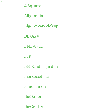
 →
4-Square
Allgemein
Big-Tower-Pickup
DL7APV
EME-8×11
FCP
ISS-Kindergarden
morsecode-is
Panoramen
theDauer
theGentry