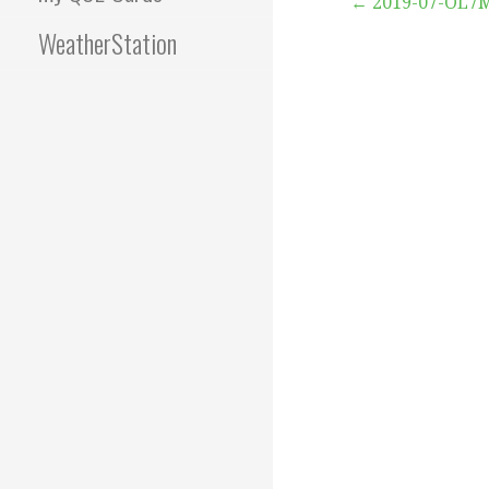
Beitragsna
← 2019-07-OL7
WeatherStation