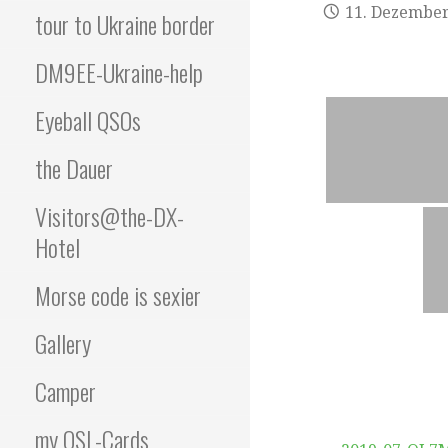
11. Dezember
tour to Ukraine border
DM9EE-Ukraine-help
Eyeball QSOs
the Dauer
Visitors@the-DX-
Hotel
Morse code is sexier
Gallery
Camper
my QSL-Cards