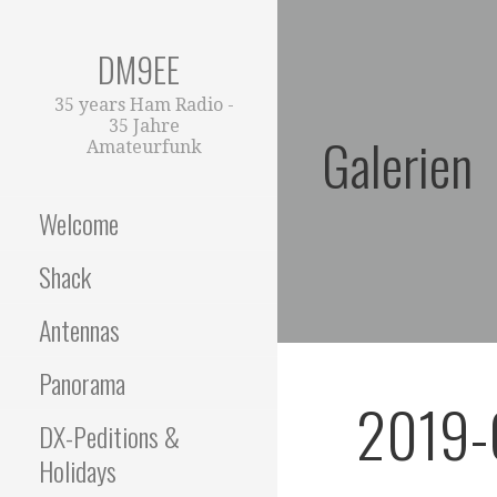
Zum
Inhalt
DM9EE
springen
35 years Ham Radio -
35 Jahre
Galerien
Amateurfunk
Welcome
Shack
Antennas
Panorama
2019-
DX-Peditions &
Holidays