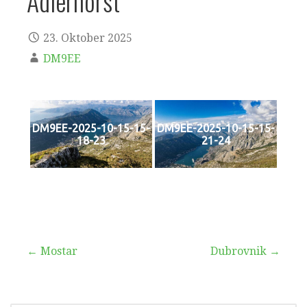
Adlerhorst
23. Oktober 2025
DM9EE
DM9EE-2025-10-15-15-
DM9EE-2025-10-15-15-
18-23
21-24
Beitragsnavigation
← Mostar
Dubrovnik →