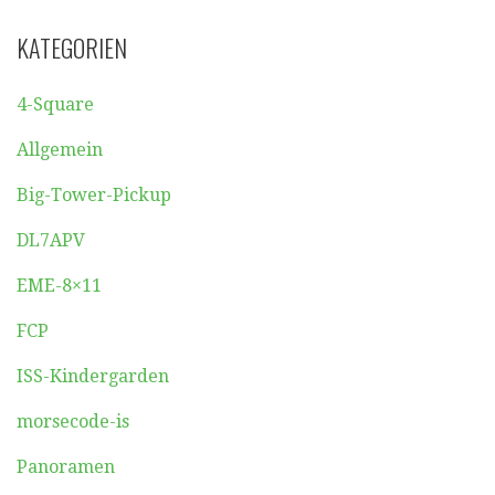
KATEGORIEN
4-Square
Allgemein
Big-Tower-Pickup
DL7APV
EME-8×11
FCP
ISS-Kindergarden
morsecode-is
Panoramen